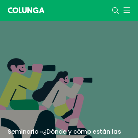
Seminario «¿Dónde y cómo están las