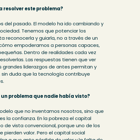
a resolver este problema?
gos del pasado. El modelo ha ido cambiando y
a sociedad. Tenemos que potenciar los
a reconocerla y guiarla, no a través de un
n cómo empoderamos a personas capaces,
pequeñas. Dentro de realidades cada vez
esolverlas. Las respuestas tienen que ver
los grandes liderazgos de antes permitan y
, sin duda que la tecnología contribuye
s.
 un problema que nadie había visto?
modelo que no inventamos nosotros, sino que
es la confianza. En la pobreza el capital
to de vista convencional, porque uno de los
pierden valor. Pero el capital social
a a que ante pérdida de valor y la falta de