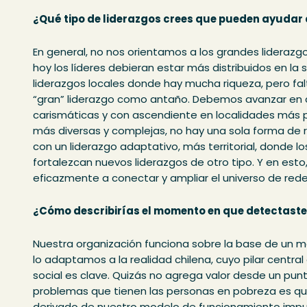
¿Qué tipo de liderazgos crees que pueden ayudar 
En general, no nos orientamos a los grandes lideraz
hoy los líderes debieran estar más distribuidos en l
liderazgos locales donde hay mucha riqueza, pero falt
“gran” liderazgo como antaño. Debemos avanzar e
carismáticas y con ascendiente en localidades más 
más diversas y complejas, no hay una sola forma de r
con un liderazgo adaptativo, más territorial, donde 
fortalezcan nuevos liderazgos de otro tipo. Y en esto
eficazmente a conectar y ampliar el universo de rede
¿Cómo describirías el momento en que detectaste
Nuestra organización funciona sobre la base de un 
lo adaptamos a la realidad chilena, cuyo pilar central 
social es clave. Quizás no agrega valor desde un pun
problemas que tienen las personas en pobreza es que 
derivado de nuestro modelo de funcionamiento impuls