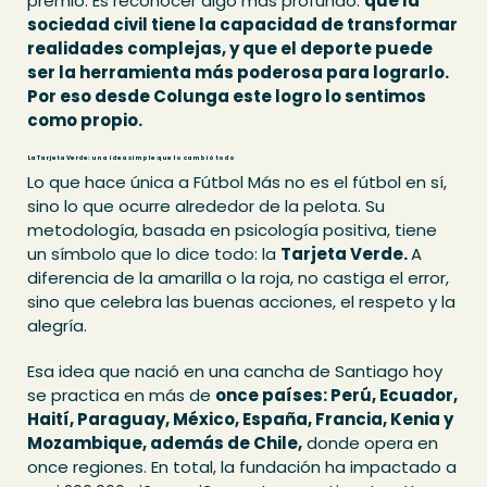
premio. Es reconocer algo más profundo:
que la
sociedad civil tiene la capacidad de transformar
realidades complejas, y que el deporte puede
ser la herramienta más poderosa para lograrlo.
Por eso desde Colunga este logro lo sentimos
como propio.
La Tarjeta Verde: una idea simple que lo cambió todo
Lo que hace única a Fútbol Más no es el fútbol en sí,
sino lo que ocurre alrededor de la pelota. Su
metodología, basada en psicología positiva, tiene
un símbolo que lo dice todo: la
Tarjeta Verde.
A
diferencia de la amarilla o la roja, no castiga el error,
sino que celebra las buenas acciones, el respeto y la
alegría.
Esa idea que nació en una cancha de Santiago hoy
se practica en más de
once países: Perú, Ecuador,
Haití, Paraguay, México, España, Francia, Kenia y
Mozambique, además de Chile,
donde opera en
once regiones. En total, la fundación ha impactado a