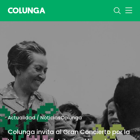
Actualidad / NoticiasColunga
Colunga invita al Gran Concierto por la